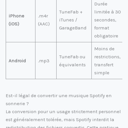
Durée
TuneFab +
limitée à 30
iPhone
.m4r
iTunes /
secondes,
(iOS)
(AAC)
GarageBand
format
obligatoire
Moins de
TuneFab ou
restrictions,
Android
.mp3
équivalents
transfert
simple
Est-il légal de convertir une musique Spotify en
sonnerie ?
La conversion pour un usage strictement personnel
est généralement tolérée, mais Spotify interdit la
redistribution des fichiers convertis. Cette pratique