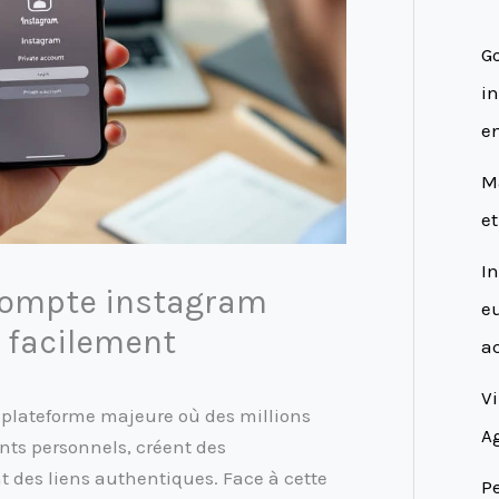
G
in
e
M
e
In
compte instagram
eu
t facilement
ac
Vi
plateforme majeure où des millions
Ag
ts personnels, créent des
des liens authentiques. Face à cette
Pe