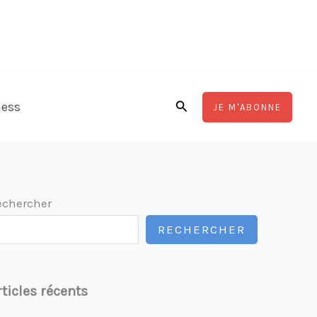
Rechercher
ness
JE M'ABONNE
echercher
RECHERCHER
rticles récents