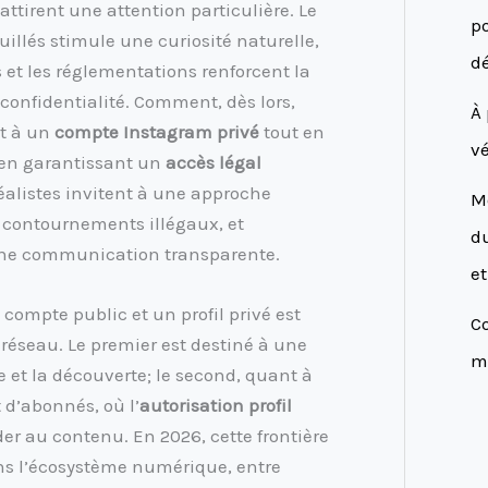
ttirent une attention particulière. Le
po
uillés stimule une curiosité naturelle,
d
et les réglementations renforcent la
a confidentialité. Comment, dès lors,
À 
t à un
compte Instagram privé
tout en
vé
en garantissant un
accès légal
alistes invitent à une approche
M
 contournements illégaux, et
du
’une communication transparente.
et
compte public et un profil privé est
Co
 réseau. Le premier est destiné à une
me
age et la découverte; le second, quant à
t d’abonnés, où l’
autorisation profil
er au contenu. En 2026, cette frontière
ns l’écosystème numérique, entre