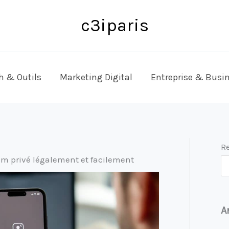
c3iparis
h & Outils
Marketing Digital
Entreprise & Busi
R
m privé légalement et facilement
A