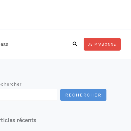
Rechercher
ness
JE M'ABONNE
echercher
RECHERCHER
rticles récents