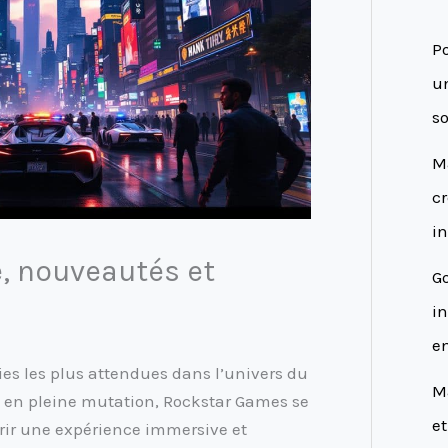
Po
un
so
Ma
cr
in
e, nouveautés et
G
in
e
ies les plus attendues dans l’univers du
M
e en pleine mutation, Rockstar Games se
e
offrir une expérience immersive et