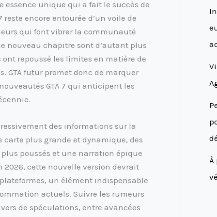
e essence unique qui a fait le succès de
In
 7 reste encore entourée d’un voile de
eu
meurs qui font vibrer la communauté
ac
ce nouveau chapitre sont d’autant plus
s ont repoussé les limites en matière de
Vi
es. GTA futur promet donc de marquer
Ag
nouveautés GTA 7 qui anticipent les
écennie.
Pe
po
gressivement des informations sur la
d
e carte plus grande et dynamique, des
le plus poussés et une narration épique
À 
 2026, cette nouvelle version devrait
vé
-plateformes, un élément indispensable
ommation actuels. Suivre les rumeurs
ivers de spéculations, entre avancées